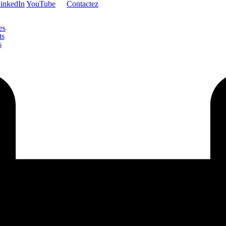
inkedIn
YouTube
Contactez
es
ts
s