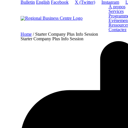
Bulletin
English
Facebook
X (Twitter)
Instagram
L
À propos
Services
Programm
Evénemen
Ressource
Contactez
Home
/
Starter Company Plus Info Session
Starter Company Plus Info Session