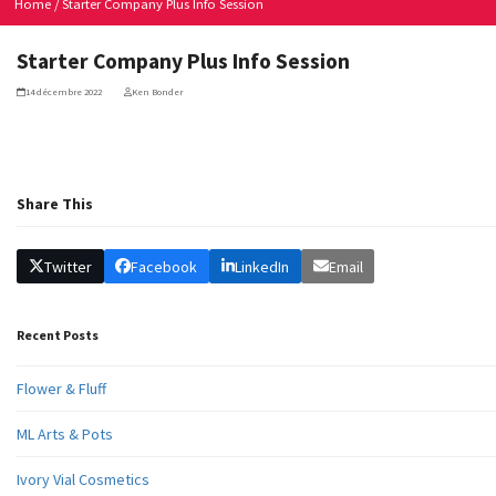
Home
/
Starter Company Plus Info Session
Starter Company Plus Info Session
14 décembre 2022
Ken Bonder
Share This
Twitter
Facebook
LinkedIn
Email
Recent Posts
Flower & Fluff
ML Arts & Pots
Ivory Vial Cosmetics