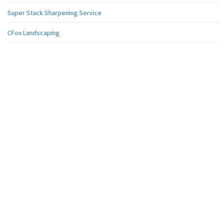
Super Stack Sharpening Service
CFox Landscaping
cation
Davies Square
 rue Brady
ury, ON P3A 5P3
édias